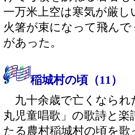
一万米上空は寒気が厳し
火箸が束になって飛んで
があった。
稲城村の頃（11）
九十余歳で亡くなられ
丸児童唱歌」の歌詩と楽
たる農村稲城村の頃を歌