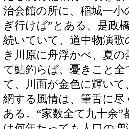
治会館の所に、稲城一小
ぎ行けば”とある、是政
続いていて、道中物演歌
き川原に舟浮かべ、夏の
て鮎釣らば、憂きこと全
て、川面が金色に輝いて
網する風情は、筆舌に尽
ある。“家数全て九十余
は何年たっても人口の増