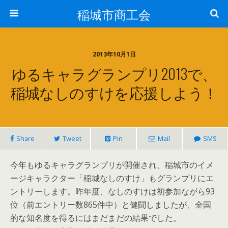
稲城市商工会
2013年10月1日
ゆるキャラグランプリ2013で、
稲城なしのすけを応援しよう！
Share
Tweet
Pin
Mail
SMS
今年もゆるキャラグランプリが開催され、稲城市のイメ
ージキャラクター「稲城なしのすけ」もグランプリにエ
ントリーします。昨年度、なしのすけは初参加ながら93
位（前エントリー数865件中）と健闘しましたが、全国
的な知名度を得るにはまだまだの結果でした。