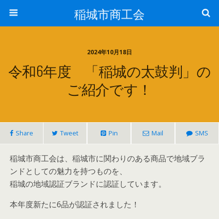
稲城市商工会
2024年10月18日
令和6年度 「稲城の太鼓判」の
ご紹介です！
Share
Tweet
Pin
Mail
SMS
稲城市商工会は、稲城市に関わりのある商品で地域ブラ
ンドとしての魅力を持つものを、
稲城の地域認証ブランドに認証しています。
本年度新たに6品が認証されました！