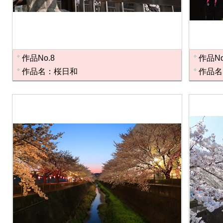
作品No.8
作品No
作品名：桜日和
作品名