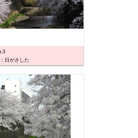
.3
：日がさした