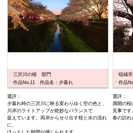
三沢川の桜 部門
稲城市
作品No.11 作品名：夕暮れ
作品N
選評：
選評：
夕暮れ時の三沢川に映る変わりゆく空の色と、
満開の桜
川岸のライトアップが絶妙なバランスで
見事です
捉えています。両岸からせり出す桜と水の流れ
春の訪れ
に、
ほっとした時間が感じられます。