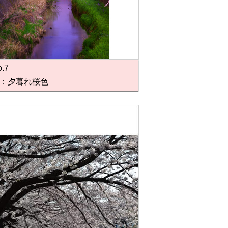
.7
：夕暮れ桜色