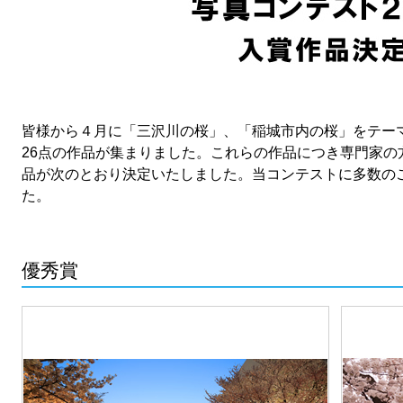
皆様から４月に「三沢川の桜」、「稲城市内の桜」をテー
26点の作品が集まりました。これらの作品につき専門家の
品が次のとおり決定いたしました。当コンテストに多数の
た。
優秀賞