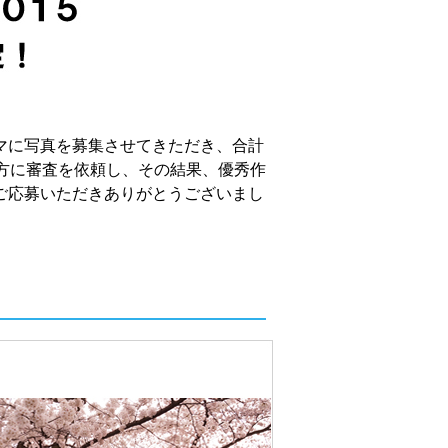
マに写真を募集させてきただき、合計
方に審査を依頼し、その結果、優秀作
ご応募いただきありがとうございまし