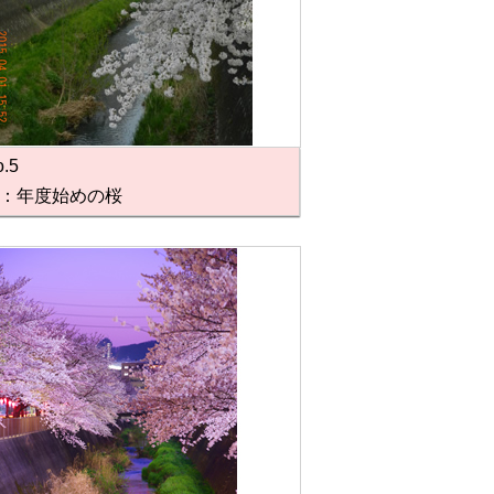
.5
：年度始めの桜