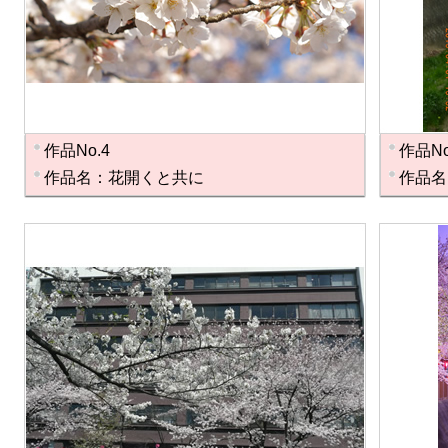
作品No.4
作品No
作品名：花開くと共に
作品名