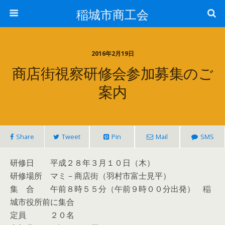
稲城市商工会
2016年2月19日
商店街視察研修会参加募集のご
案内
Share
Tweet
Pin
Mail
SMS
研修日 平成２８年３月１０日（木）
研修場所 マミ－商店街（羽村市富士見平）
集 合 午前８時５５分（午前９時００分出発） 稲
城市役所前に集合
定員 ２０名