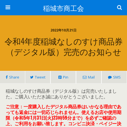
稲城市商工会
2022年10月21日
令和4年度稲城なしのすけ商品券
（デジタル版）完売のお知らせ
Share
Tweet
Pin
Mail
SMS
稲城なしのすけ商品券（デジタル版）は完売いたしまし
た。ご購入いただき誠にありがとうございました。
ご注意：一度購入したデジタル商品券はいかなる理由であ
っても返金には一切応じられません。使えるお店や使用期
限（令和5年1月31日(火)23時59分まで）を必ずご確認の
上、ご利用をお願い致します。コンビニ決済・ペイジー決