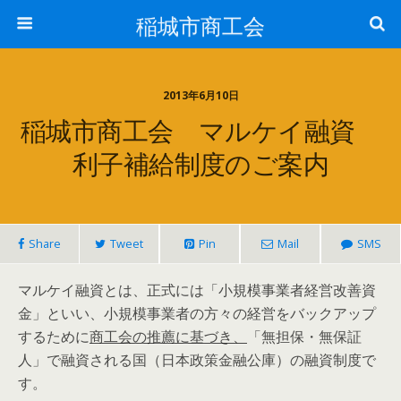
稲城市商工会
2013年6月10日
稲城市商工会 マルケイ融資
利子補給制度のご案内
Share
Tweet
Pin
Mail
SMS
マルケイ融資とは、正式には「小規模事業者経営改善資
金」といい、小規模事業者の方々の経営をバックアップ
するために
商工会の推薦に基づき、
「無担保・無保証
人」で融資される国（日本政策金融公庫）の融資制度で
す。