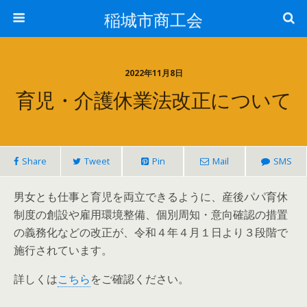
稲城市商工会
2022年11月8日
育児・介護休業法改正について
Share
Tweet
Pin
Mail
SMS
男女とも仕事と育児を両立できるように、産後パパ育休
制度の創設や雇用環境整備、個別周知・意向確認の措置
の義務化などの改正が、令和４年４月１日より３段階で
施行されています。
詳しくは
こちら
をご確認ください。