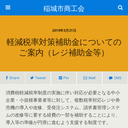
稲城市商工会
2019年3月21日
軽減税率対策補助金についての
ご案内（レジ補助金等）
Share
Tweet
Pin
Mail
SMS
消費税軽減税率制度の実施に伴い対応が必要となる中小
企業・小規模事業者等に対して、複数税率対応レジや券
売機の導入や改修、受発注システム、請求書管理システ
ムの改修等に要する経費の一部を補助することにより、
導入等の準備が円滑に進むよう支援する制度です。