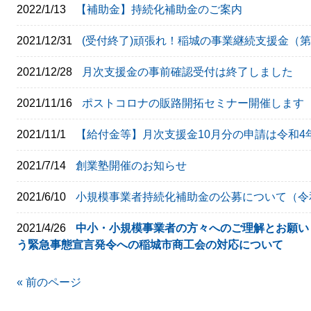
2022/1/13
【補助金】持続化補助金のご案内
2021/12/31
(受付終了)頑張れ！稲城の事業継続支援金（
2021/12/28
月次支援金の事前確認受付は終了しました
2021/11/16
ポストコロナの販路開拓セミナー開催します
2021/11/1
【給付金等】月次支援金10月分の申請は令和4年
2021/7/14
創業塾開催のお知らせ
2021/6/10
小規模事業者持続化補助金の公募について（令
2021/4/26
中小・小規模事業者の方々へのご理解とお願い
う緊急事態宣言発令への稲城市商工会の対応について
« 前のページ